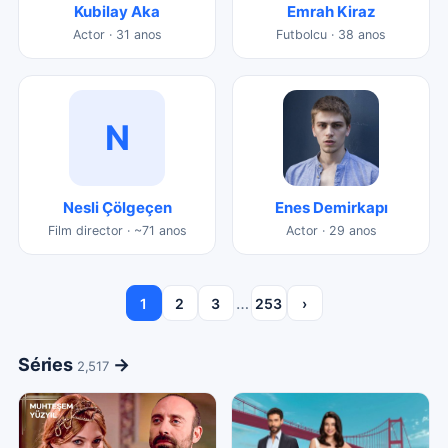
Kubilay Aka
Emrah Kiraz
Actor · 31 anos
Futbolcu · 38 anos
N
Nesli Çölgeçen
Enes Demirkapı
Film director · ~71 anos
Actor · 29 anos
…
1
2
3
253
›
Séries
→
2,517