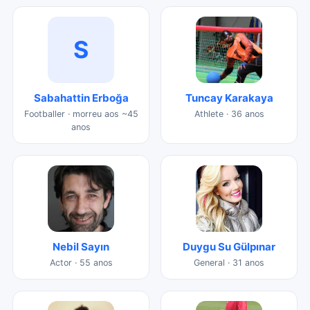
S
Sabahattin Erboğa
Tuncay Karakaya
Footballer · morreu aos ~45
Athlete · 36 anos
anos
Nebil Sayın
Duygu Su Gülpınar
Actor · 55 anos
General · 31 anos