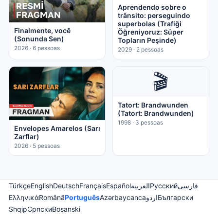
Aprendendo sobre o
trânsito: perseguindo
superbolas (Trafiği
Finalmente, você
Öğreniyoruz: Süper
(Sonunda Sen)
Topların Peşinde)
2026 · 6 pessoas
2029 · 2 pessoas
🎬
Tatort: ​​​​Brandwunden
(Tatort: Brandwunden)
1998 · 3 pessoas
Envelopes Amarelos (Sarı
Zarflar)
2026 · 5 pessoas
Türkçe
English
Deutsch
Français
Español
العربية
Русский
فارسی
Ελληνικά
Română
Português
Azərbaycanca
اردو
Български
Shqip
Српски
Bosanski