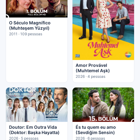
O Século Magnífico
(Muhteşem Yüzyıl)
2011 · 109 pessoas
Amor Provável
(Muhtemel Aşk)
2026 · 4 pessoas
Doutor: Em Outra Vida
És tu quem eu amo
(Doktor: Başka Hayatta)
(Sevdiğim Sensin)
2026 · 5 pessoas
2026 · 6 pessoas