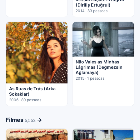
(Diriliş Ertuğrul)
2014 · 83 pessoas
Não Vales as Minhas
Lágrimas (Değmezsin
Ağlamaya)
2015 · 1 pessoas
As Ruas de Trás (Arka
Sokaklar)
2006 · 80 pessoas
Filmes
→
5,553