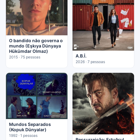
O bandido não governa o
mundo (Eşkıya Dünyaya
Hükümdar Olmaz)
A.B.İ.
2015 · 75 pessoas
2026 · 7 pessoas
Mundos Separados
(Kopuk Dünyalar)
1992 · 1 pessoas
Ressurreição: Ertuğrul