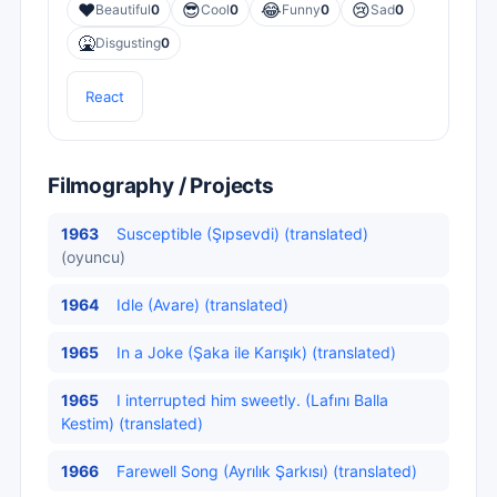
❤️
😎
😂
😢
Beautiful
0
Cool
0
Funny
0
Sad
0
🤮
Disgusting
0
React
Filmography / Projects
1963
Susceptible (Şıpsevdi) (translated)
(oyuncu)
1964
Idle (Avare) (translated)
1965
In a Joke (Şaka ile Karışık) (translated)
1965
I interrupted him sweetly. (Lafını Balla
Kestim) (translated)
1966
Farewell Song (Ayrılık Şarkısı) (translated)